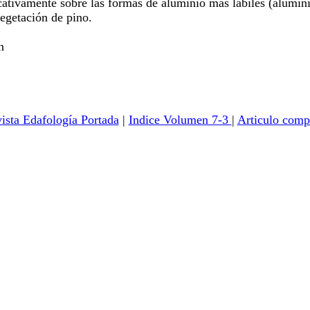
ficativamente sobre las formas de aluminio más lábiles (alumi
vegetación de pino.
n
ista Edafología Portada
|
Indice Volumen 7-3
|
Articulo comp