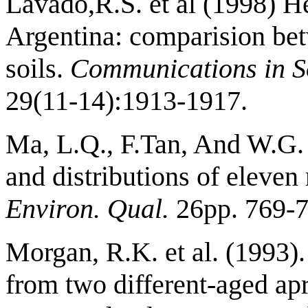
Lavado,R.S. et al (1998) He
Argentina: comparision bet
soils.
Communications in So
29(11-14):1913-1917.
Ma, L.Q., F.Tan, And W.G. 
and distributions of eleven 
Environ. Qual.
26pp. 769-
Morgan, R.K. et al. (1993)
from two different-aged ap