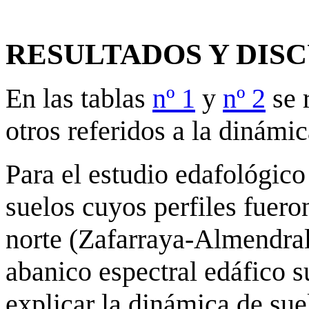
RESULTADOS Y DIS
En las tablas
nº 1
y
nº 2
se 
otros referidos a la dinámi
Para el estudio edafológic
suelos cuyos perfiles fueron
norte (Zafarraya-Almendra
abanico espectral edáfico 
explicar la dinámica de sue