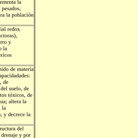
ementa la
s pesados,
ra la población
ial redox
ctoras),
rro y
 la
óxicos
nido de materia
capacidadades:
, de
del suelo, de
os tóxicos, de
a; altera la
 la
), y decrece la
ructura del
 drenaje y por