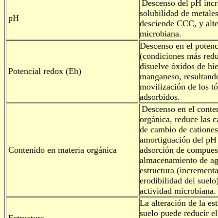
Descenso del pH incr
solubilidad de metale
pH
desciende CCC, y alte
microbiana.
Descenso en el potenc
(condiciones más redu
disuelve óxidos de hie
Potencial redox (Eh)
manganeso, resultando
movilización de los t
adsorbidos.
Descenso en el conte
orgánica, reduce las 
de cambio de cationes
amortiguación del pH 
Contenido en materia orgánica
adsorción de compuest
almacenamiento de agu
estructura (incrementa
erodibilidad del suelo
actividad microbiana.
La alteración de la est
suelo puede reducir el