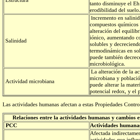
Estructura
tanto disminuye el Eh
erodibilidad del suelo
ncremento en salinid
I
compuestos químicos 
alteración del equilib
iónico, aumentando c
Salinidad
solubles y decreciend
termodinámicas en sol
puede también decrece
microbiológica.
La alteración de la ac
microbiana y població
Actividad microbiana
puede alterar la mater
potencial redox, y el 
Las actividades humanas afectan a estas Propiedades Control
Relaciones entre la actividades humanas y cambios 
PCC
Actividades humana
Afectada indirectame
actividades que influ