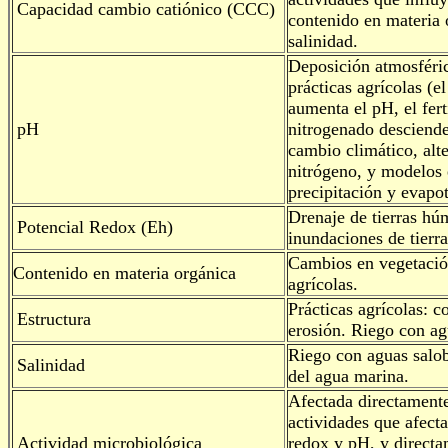
Capacidad cambio catiónico (CCC)
contenido en materia 
salinidad.
Deposición atmosféric
prácticas agrícolas (e
aumenta el pH, el fert
pH
nitrogenado desciende
cambio climático, alte
nitrógeno, y modelos 
precipitación y evapo
Drenaje de tierras hú
Potencial Redox (Eh)
inundaciones de tierra
Cambios en vegetación
Contenido en materia orgánica
agrícolas.
Prácticas agrícolas: 
Estructura
erosión. Riego con ag
Riego con aguas salob
Salinidad
del agua marina.
Afectada directament
actividades que afecta
Actividad microbiológica
redox y pH, y directa