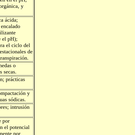
orgánica, y
a ácida;
l encalado
ilizante
 el pH);
ra el ciclo del
estacionales de
transpiración.
medas o
s secas.
; prácticas
compactación y
uas sódicas.
res; intrusión
e por
n el potencial
mente por