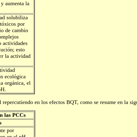
 y aumenta la
.
ad solubiliza
tóxicos por
rio de cambio
omplejos
o actividades
ución; esto
r la actividad
tividad
n ecológica
ia orgánica, el
pH.
 repercutiendo en los efectos BQT, como se resume en la sigu
en las PCCs
s
nte por
yen en el pH,