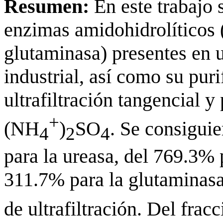
Resumen:
En este trabajo 
enzimas amidohidrolíticos 
glutaminasa) presentes en 
industrial, así como su pur
ultrafiltración tangencial y
+
(NH
)
SO
. Se consigui
4
2
4
para la ureasa, del 769.3% 
311.7% para la glutaminasa
de ultrafiltración. Del fra